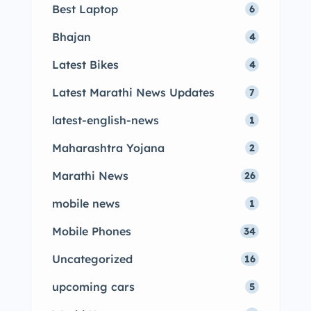
Best Laptop
6
Bhajan
4
Latest Bikes
4
Latest Marathi News Updates
7
latest-english-news
1
Maharashtra Yojana
2
Marathi News
26
mobile news
1
Mobile Phones
34
Uncategorized
16
upcoming cars
5