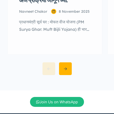
अर्ज प्रक्रिया जाणून घ्या.
Navneet Chakor
8 November 2025
प्रधानमंत्री सूर्य घर : मोफत वीज योजना (PM
Surya Ghar: Muft Bijli Yojana) ही भारत
सरकारची एक महत्वाकांक्षी योजना आहे. या
योजनेचा उद्देश म्हणजे देशातील प्रत्येक घराला सौर
ऊर्जेद्वारे विजेचा पुरवठा करणे, विजेवरील खर्च कमी
करणे आणि पर्यावरणपूरक ऊर्जेचा प्रसार वाढवणे.
या अंतर्गत नागरिकांना त्यांच्या घराच्या छतावर
सोलर पॅनल बसवण्यासाठी सरकारकडून आर्थिक
अनुदान (सबसिडी) दिले […]
Join Us on WhatsApp