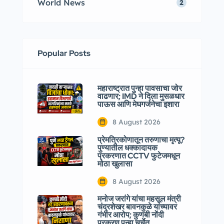
World News
2
Popular Posts
महाराष्ट्रात पुन्हा पावसाचा जोर
वाढणार; IMD ने दिला मुसळधार
पाऊस आणि मेघगर्जनेचा इशारा
8 August 2026
प्रेमत्रिकोणातून तरुणाचा मृत्यू?
पुण्यातील धक्कादायक
प्रकरणात CCTV फुटेजमधून
मोठा खुलासा
8 August 2026
मनोज जरांगे यांचा महसूल मंत्री
चंद्रशेखर बावनकुळे यांच्यावर
गंभीर आरोप; कुणबी नोंदी
प्रकरण पुन्हा चर्चेत