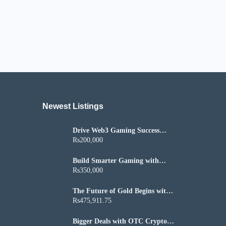
Newest Listings​
Drive Web3 Gaming Success
with Custom Axie Infinity Clone
Rs200,000
Script
Build Smarter Gaming with
Winzo Clone Script
Rs350,000
The Future of Gold Begins with
Blockchain Technology
Rs475,911.75
Bigger Deals with OTC Crypto