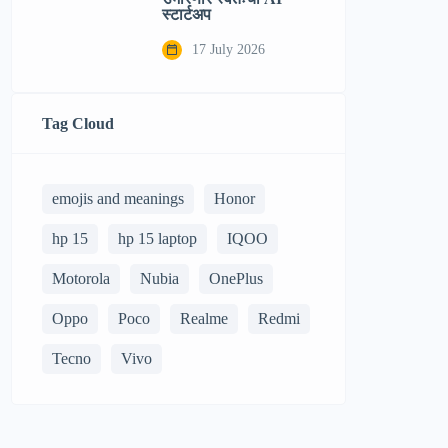
स्टार्टअप
17 July 2026
Tag Cloud
emojis and meanings
Honor
hp 15
hp 15 laptop
IQOO
Motorola
Nubia
OnePlus
Oppo
Poco
Realme
Redmi
Tecno
Vivo