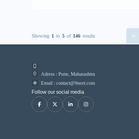
ठरला. न्यायालयाने नववी इयत्तेत तिसरी भाषा सुरू
करण्याबाबत चिंता व्यक्त करत, अशा निर्णयाचा
विद्यार्थ्यांच्या अभ्यासावर आणि मानसिक ताणावर
परिणाम होऊ शकतो, असे निरीक्षण नोंदवले.
Showing
1
to
5
of
146
results
त्याऐवजी तिसऱ्या भाषेचे शिक्षण सहावीपासून सुरू
केल्यास विद्यार्थ्यांना ती भाषा अधिक सहजपणे
आत्मसात करता येईल, असे […]
Adress : Pune, Maharashtra
Email : contact@9neet.com
Follow our social media