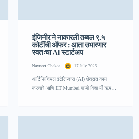
इंजिनीर ने नाकारली तब्बल ९.५
कोटींची ऑफर : आता उभारणार
स्वतःचा AI स्टार्टअप
Navneet Chakor
17 July 2026
आर्टिफिशियल इंटेलिजन्स (AI) क्षेत्रात काम
करणारे आणि IIT Mumbai माजी विद्यार्थी ऋषभ
अग्रवाल यांनी करिअरबाबत घेतलेल्या एका
निर्णयाची सध्या मोठी चर्चा होत आहे. Meta कडून
मिळालेली अत्यंत आकर्षक वेतनाची ऑफर
स्वीकारण्याऐवजी त्यांनी स्वतःचा AI स्टार्टअप सुरू
करण्याचा मार्ग निवडला आहे. या निर्णयामागे