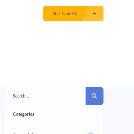
og In
Register
Post Your Ad
Categories