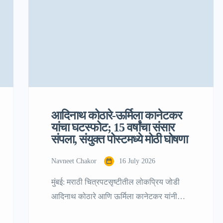
दीर्घकालीन ध्येय आणि स्वतः काहीतरी उभारण्याची
इच्छा असल्याचे त्यांनी स्पष्ट केले. सोशल मीडियावर
[…]
आदिनाथ कोठारे-ऊर्मिला कानेटकर
यांचा घटस्फोट; 15 वर्षांचा संसार
संपला, संयुक्त पोस्टमध्ये मोठी घोषणा
Navneet Chakor
16 July 2026
मुंबई: मराठी चित्रपटसृष्टीतील लोकप्रिय जोडी
आदिनाथ कोठारे आणि ऊर्मिला कानेटकर यांनी
वैवाहिक आयुष्य वेगळ्या मार्गाने पुढे नेण्याचा निर्णय