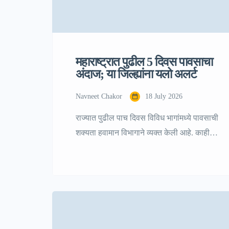
महाराष्ट्रात पुढील 5 दिवस पावसाचा
अंदाज; या जिल्ह्यांना यलो अलर्ट
Navneet Chakor
18 July 2026
राज्यात पुढील पाच दिवस विविध भागांमध्ये पावसाची
शक्यता हवामान विभागाने व्यक्त केली आहे. काही
ठिकाणी मेघगर्जनेसह पाऊस, विजांचा कडकडाट
आणि मध्यम ते जोरदार सरी पडण्याचा अंदाज असून
नागरिकांनी आवश्यक ती खबरदारी घेण्याचे आवाहन
करण्यात आले आहे. या पार्श्वभूमीवर राज्यातील
अनेक जिल्ह्यांसाठी यलो अलर्ट जारी करण्यात आला
आहे. १८ जुलैसाठी कोणत्या जिल्ह्यांना यलो अलर्ट?