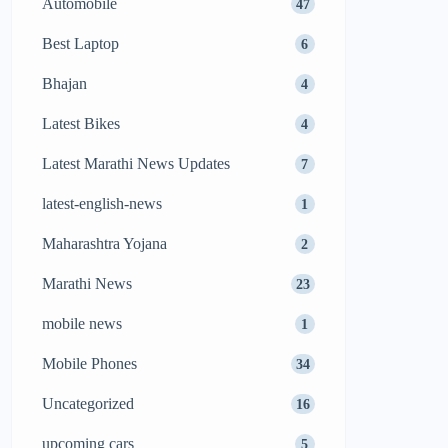
Automobile
47
Best Laptop
6
Bhajan
4
Latest Bikes
4
Latest Marathi News Updates
7
latest-english-news
1
Maharashtra Yojana
2
Marathi News
23
mobile news
1
Mobile Phones
34
Uncategorized
16
upcoming cars
5