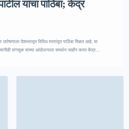
टील यांचा पाठिंबा; केंद्र
या उपोषणाला देशभरातून विविध स्तरांतून पाठिंबा मिळत आहे. या
 यांनीही वांगचुक यांच्या आंदोलनाला समर्थन जाहीर करत केंद्र
थ्यांच्या प्रश्नांकडे दुर्लक्ष होत असल्याचा आरोप करत, शिक्षण
स्पष्ट करावी, अशी मागणी […]