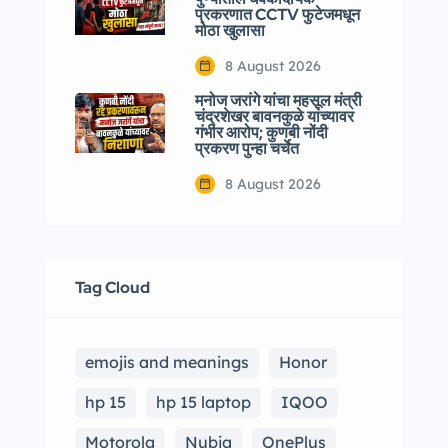
प्रकरणात CCTV फुटेजमधून
मोठा खुलासा
8 August 2026
मनोज जरांगे यांचा महसूल मंत्री
चंद्रशेखर बावनकुळे यांच्यावर
गंभीर आरोप; कुणबी नोंदी
प्रकरण पुन्हा चर्चेत
8 August 2026
Tag Cloud
emojis and meanings
Honor
hp 15
hp 15 laptop
IQOO
Motorola
Nubia
OnePlus