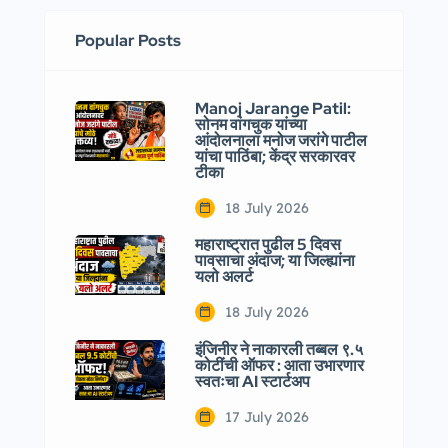
Popular Posts
Manoj Jarange Patil:
सोनम वांगचुक यांच्या
आंदोलनाला मनोज जरांगे पाटील
यांचा पाठिंबा; केंद्र सरकारवर
टीका
18 July 2026
महाराष्ट्रात पुढील 5 दिवस
पावसाचा अंदाज; या जिल्ह्यांना
यलो अलर्ट
18 July 2026
इंजिनीर ने नाकारली तब्बल ९.५
कोटींची ऑफर : आता उभारणार
स्वतःचा AI स्टार्टअप
17 July 2026