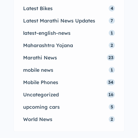
Latest Bikes
4
Latest Marathi News Updates
7
latest-english-news
1
Maharashtra Yojana
2
Marathi News
23
mobile news
1
Mobile Phones
34
Uncategorized
16
upcoming cars
5
World News
2