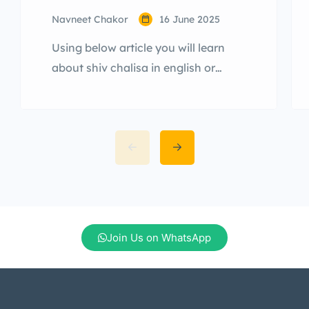
Navneet Chakor
16 June 2025
Using below article you will learn
about shiv chalisa in english or
praises of godess shiva in 40 verses.
Check below article. Doha Namo
Namo Jai Shankar Bhole, Nath
karein santan ke dole.Jati, jatat, har
kar ke data, Dev aur devon ke data.
Chaupai Jai Girija Pati Din Dayala,
Sada karat santan pratikala.Bhaala
chandrama sohe […]
Join Us on WhatsApp